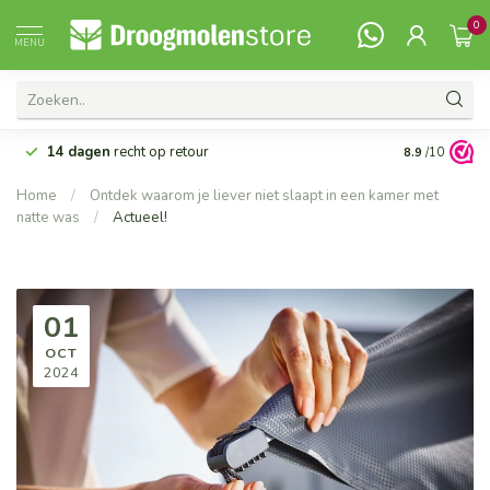
0
MENU
14 dagen
recht op retour
Vanaf 99,-
G
8.9
/10
Home
/
Ontdek waarom je liever niet slaapt in een kamer met
natte was
/
Actueel!
01
OCT
2024