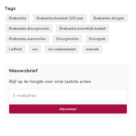
Tags
Brabantia
Brabantia bestaat 100 jaar
Brabantia drogen
Brabantia droogmolen
Brabantia koninklijk bedrijf
Brabantia wasmolen
Droogmolen
Droogrek
Leifheit
vvv
vvv cadeaukaart
wasrek
Nieuwsbrief
Blijf op de hoogte over onze laatste acties
Abonneer