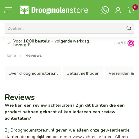
0
MENU
Voor
16:00 besteld
= volgende werkdag
14 dagen
rec
8.9
/10
bezorgd*
Home
/
Reviews
Over droogmolenstore.nl
Betaalmethoden
Verzenden & r
Reviews
Wie kan een review achterlaten? Zijn dit klanten die een
product hebben gekocht of kan iedereen een review
achterlaten?
Bij Droogmolenstore.nl.nl geven we alleen onze gewaardeerde
klanten de mogelijkheid om een review achter te laten. Alleen