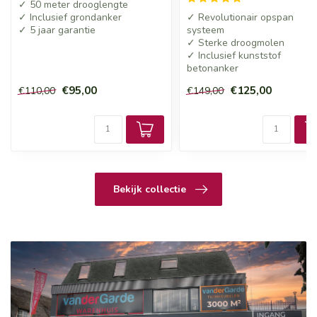
✓ 50 meter drooglengte
✓ Inclusief grondanker
✓ Revolutionair opspan
✓ 5 jaar garantie
systeem
✓ Sterke droogmolen
✓ Inclusief kunststof
betonanker
€95,00
€125,00
€110,00
€149,00
Bekijk collectie