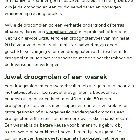
het maaiveld, zodat er geen obstakels uitsteken in het gazon. Zo
kun je de droogmolen eenvoudig verwijderen en opbergen
wanneer hij niet in gebruik is.
Wil je de droogmolen op een verharde ondergrond of terras
plaatsen, dan is een
verrijdbare voet
een praktisch alternatief.
Gebruik hiervoor uitsluitend een droogmolenvoet van minimaal
60 kg voor voldoende stabiliteit. Parasolvoeten zijn geen
geschikte vervanging voor een droogmolenvoet. Bescherm de
droogmolen buiten het droogseizoen met een
beschermhoes
om
de levensduur te verlengen.
Juwel droogmolen of een wasrek
Een
droogmolen
en een wasrek vullen elkaar goed aan maar zijn
niet uitwisselbaar. Een Juwel droogmolen is bedoeld voor
buitenshuis gebruik en biedt met 40 tot ruim 50 meter
drooglengte aanzienlijk meer capaciteit dan een wasrek. Voor
grote gezinnen of wie regelmatig beddengoed droogt is een
droogmolen efficiënter dan meerdere wasrekken naast elkaar.
Een wasrek is de betere keuze voor binnenshuis gebruik bij
slecht weer of voor kleine hoeveelheden fijn wasgoed. De
combinatie van beide geeft maximale flexibiliteit het hele jaar