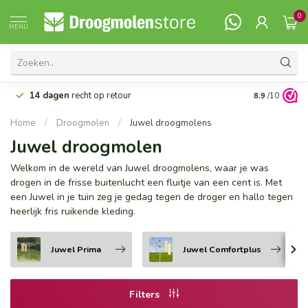
0
MENU
14 dagen
recht op retour
Vanaf 99,-
G
8.9
/10
Home
/
Droogmolen
/
Juwel droogmolens
Juwel droogmolen
Welkom in de wereld van Juwel droogmolens, waar je was
drogen in de frisse buitenlucht een fluitje van een cent is. Met
een Juwel in je tuin zeg je gedag tegen de droger en hallo tegen
heerlijk fris ruikende kleding.
Juwel Prima
Juwel Comfortplus
Filters