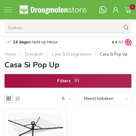
0
MENU
14 dagen
recht op retour
Vanaf 99,-
G
8.9
/10
Home
/
Droogrek
/
Casa Si Droogrekken
/
Casa Si Pop Up
Casa Si Pop Up
Filters