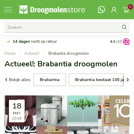
0
MENU
14 dagen
recht op retour
Vanaf 99,-
G
8.9
/10
Home
/
Actueel!
/
Brabantia droogmolen
Actueel!: Brabantia droogmolen
Bekijk alles
Brabantia
Brabantia bestaat 100 jaar
18
MEI
2019