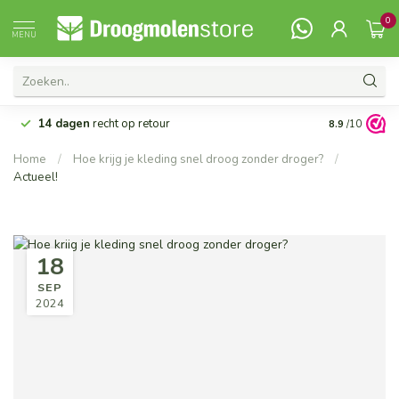
0
MENU
14 dagen
recht op retour
Vanaf 99,-
G
8.9
/10
Home
/
Hoe krijg je kleding snel droog zonder droger?
/
Actueel!
18
SEP
2024