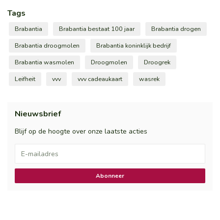
Tags
Brabantia
Brabantia bestaat 100 jaar
Brabantia drogen
Brabantia droogmolen
Brabantia koninklijk bedrijf
Brabantia wasmolen
Droogmolen
Droogrek
Leifheit
vvv
vvv cadeaukaart
wasrek
Nieuwsbrief
Blijf op de hoogte over onze laatste acties
Abonneer