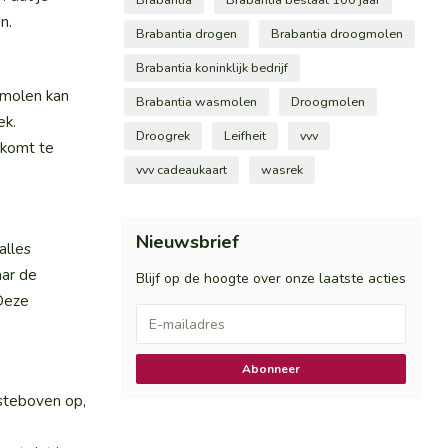
n.
Brabantia drogen
Brabantia droogmolen
Brabantia koninklijk bedrijf
gmolen kan
Brabantia wasmolen
Droogmolen
ek.
Droogrek
Leifheit
vvv
 komt te
vvv cadeaukaart
wasrek
Nieuwsbrief
alles
aar de
Blijf op de hoogte over onze laatste acties
 Deze
Abonneer
rsteboven op,