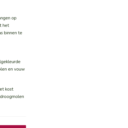
hangen op
t het
as binnen te
elgekleurde
molen en vouw
Het kost
e droogmolen