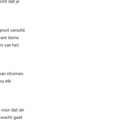
omt dat je
groot verschil
ware items
en van het
 kan stromen.
ou elk
n voor dat de
erwacht gaat