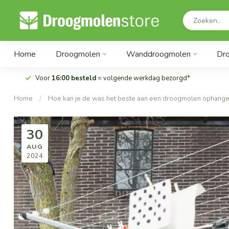
Home
Droogmolen
Wanddroogmolen
Dr
Voor
16:00 besteld
= volgende werkdag bezorgd*
Home
/
Hoe kan je de was het beste aan een droogmolen ophang
30
AUG
2024