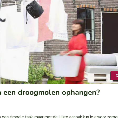
D
an een droogmolen ophangen?
een simpele taak, maar met de juiste aanpak kun je ervoor zorgen