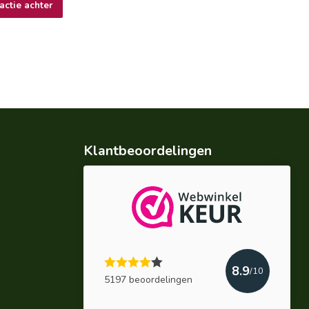
actie achter
Klantbeoordelingen
8.9
/10
5197 beoordelingen