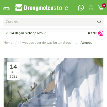
0
MENU
14 dagen
recht op retour
Vanaf 99,-
G
8.9
/10
Home
/
4 weetjes over de was buiten drogen
/
Actueel!
14
JUL
2021