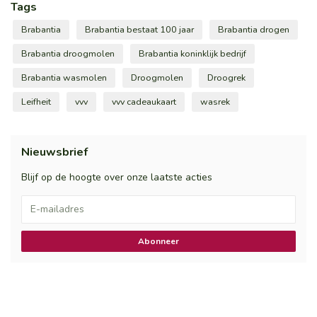
Tags
Brabantia
Brabantia bestaat 100 jaar
Brabantia drogen
Brabantia droogmolen
Brabantia koninklijk bedrijf
Brabantia wasmolen
Droogmolen
Droogrek
Leifheit
vvv
vvv cadeaukaart
wasrek
Nieuwsbrief
Blijf op de hoogte over onze laatste acties
Abonneer