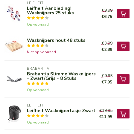
LEIFHEIT
Leifheit Aanbieding!
€9,99
Wasknijpers 25 stuks
€6,75
Op voorraad
Wasknijpers hout 48 stuks
€3,99
€2,89
Niet op voorraad
BRABANTIA
Brabantia Slimme Wasknijpers
€9,95
- Zwart/Grijs - 8 Stuks
€7,95
Op voorraad
LEIFHEIT
Leifheit Wasknijpertasje Zwart
€19,95
€11,95
Op voorraad