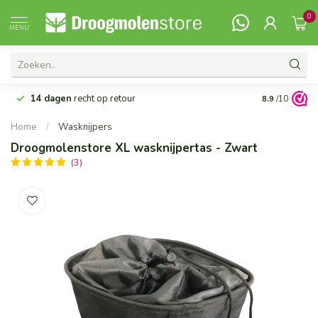
0
MENU
14 dagen
recht op retour
Vanaf 99,-
G
8.9
/10
Home
/
Wasknijpers
Droogmolenstore XL wasknijpertas - Zwart
(3)