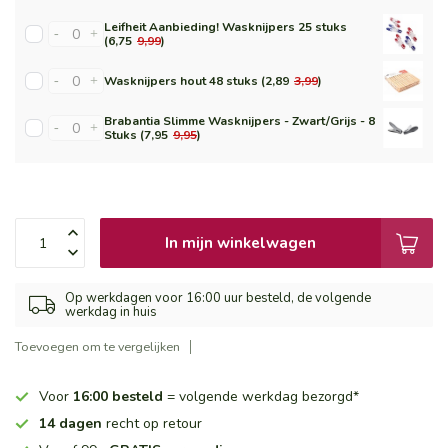
Leifheit Aanbieding! Wasknijpers 25 stuks
-
+
(6,75
9,99
)
-
+
Wasknijpers hout 48 stuks (2,89
3,99
)
Brabantia Slimme Wasknijpers - Zwart/Grijs - 8
-
+
Stuks (7,95
9,95
)
In mijn winkelwagen
Op werkdagen voor 16:00 uur besteld, de volgende
werkdag in huis
Toevoegen om te vergelijken
Voor
16:00 besteld
= volgende werkdag bezorgd*
14 dagen
recht op retour