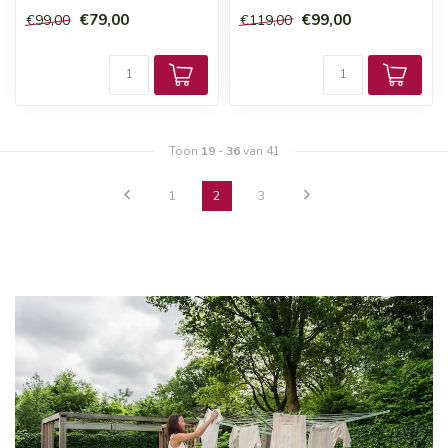
€79,00
€99,00
€99,00
€119,00
Toon
19
-
36
van 41
1
2
3