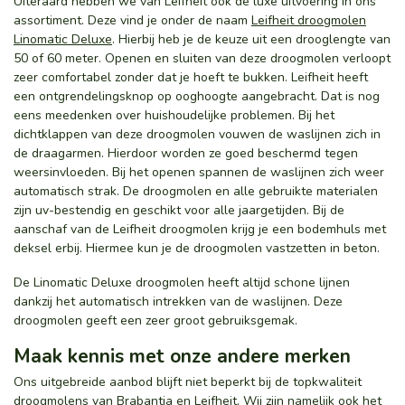
Uiteraard hebben we van Leifheit ook de luxe uitvoering in ons
assortiment. Deze vind je onder de naam
Leifheit droogmolen
Linomatic Deluxe
. Hierbij heb je de keuze uit een drooglengte van
50 of 60 meter. Openen en sluiten van deze droogmolen verloopt
zeer comfortabel zonder dat je hoeft te bukken. Leifheit heeft
een ontgrendelingsknop op ooghoogte aangebracht. Dat is nog
eens meedenken over huishoudelijke problemen. Bij het
dichtklappen van deze droogmolen vouwen de waslijnen zich in
de draagarmen. Hierdoor worden ze goed beschermd tegen
weersinvloeden. Bij het openen spannen de waslijnen zich weer
automatisch strak. De droogmolen en alle gebruikte materialen
zijn uv-bestendig en geschikt voor alle jaargetijden. Bij de
aanschaf van de Leifheit droogmolen krijg je een bodemhuls met
deksel erbij. Hiermee kun je de droogmolen vastzetten in beton.
De Linomatic Deluxe droogmolen heeft altijd schone lijnen
dankzij het automatisch intrekken van de waslijnen. Deze
droogmolen geeft een zeer groot gebruiksgemak.
Maak kennis met onze andere merken
Ons uitgebreide aanbod blijft niet beperkt bij de topkwaliteit
droogmolens van Brabantia en Leifheit. Wij zijn namelijk ook het