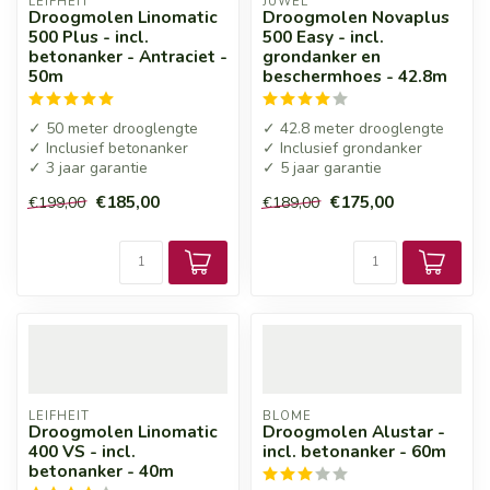
LEIFHEIT
JUWEL
Droogmolen Linomatic
Droogmolen Novaplus
500 Plus - incl.
500 Easy - incl.
betonanker - Antraciet -
grondanker en
50m
beschermhoes - 42.8m
✓ 50 meter drooglengte
✓ 42.8 meter drooglengte
✓ Inclusief betonanker
✓ Inclusief grondanker
✓ 3 jaar garantie
✓ 5 jaar garantie
€185,00
€175,00
€199,00
€189,00
LEIFHEIT
BLOME
Droogmolen Linomatic
Droogmolen Alustar -
400 VS - incl.
incl. betonanker - 60m
betonanker - 40m