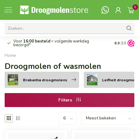
0
MENU
Voor
16:00 besteld
= volgende werkdag
14 dagen
rec
8.9
/10
bezorgd*
Home
Droogmolen of wasmolen
Brabantia droogmolens
Leifheit droogmole
Filters