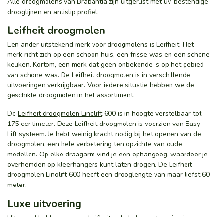
Alle droogmolens van Brabantia zijn uitgerust met uv-bestendige
drooglijnen en antislip profiel.
Leifheit droogmolen
Een ander uitstekend merk voor
droogmolens is Leifheit
. Het
merk richt zich op een schoon huis, een frisse was en een schone
keuken. Kortom, een merk dat geen onbekende is op het gebied
van schone was. De Leifheit droogmolen is in verschillende
uitvoeringen verkrijgbaar. Voor iedere situatie hebben we de
geschikte droogmolen in het assortiment.
De
Leifheit droogmolen Linolift
600 is in hoogte verstelbaar tot
175 centimeter. Deze Leifheit droogmolen is voorzien van Easy
Lift systeem. Je hebt weinig kracht nodig bij het openen van de
droogmolen, een hele verbetering ten opzichte van oude
modellen. Op elke draagarm vind je een ophangoog, waardoor je
overhemden op kleerhangers kunt laten drogen. De Leifheit
droogmolen Linolift 600 heeft een drooglengte van maar liefst 60
meter.
Luxe uitvoering