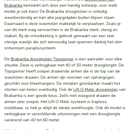
Brabantia
kenmerkt zich door een handig ontwerp, voor welk
model je ook kiest. De Brabantia droogmolen is volledig
weerbestendig en kan alle jaargetijden buiten blijven staan.
Daarnaast is deze wasmolen makkelijk te verplaatsen. Zoals je
van dit merk mag verwachten is de Brabantia sterk, stevig en
stabiel. Bij de ontwikkeling is gebruik gemaakt van een zeer
stevige waslijn die zich eenvoudig laat spannen dankzij het slim
ontworpen paraplusysteem.
De
Brabantia droogmolen Topspinner
is een aanrader voor elke
situatie. Deze is verkrijgbaar met 40 of 50 meter drooglengte. De
Topspinner heeft soepel draaiende armen die in de top van de
wasmolen draaien. De armen zijn voorzien van ophangogen,
geschikt voor kleerhangers. De metalen grondanker maakt het
storten van beton overbodig. Ook de
Lift O Matic droogmolen
van
Brabantia is een goede keus. Zelfs met wasgoed draaien de
armen zeer soepel. Het Lift O Matic systeem is traploos
instelbaar, zo heb je altijd de ideale werkhoogte. Ook dit model is
verkrijgbaar in verschillende uitvoeringen met een drooglengte
variërend van 40 tot 60 meter.