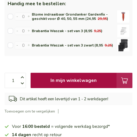
Handig mee te bestellen:
Blome indraaibaar Grondanker Gardenfix -
-
+
geschikt voor Ø 40, 50, 55 mm (24,95
29,95
)
-
+
Brabantia Waszak - set van 3 (8,95
9,25
)
-
+
Brabantia Waszak - set van 3 zwart (8,95
9,25
)
In mijn winkelwagen
Dit artikel heeft een levertijd van 1 - 2 werkdagen!
Toevoegen om te vergelijken
Voor
16:00 besteld
= volgende werkdag bezorgd*
14 dagen
recht op retour