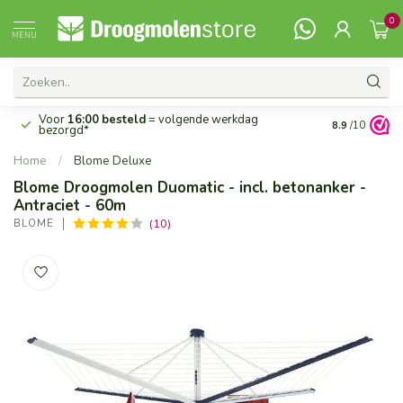
0
MENU
Voor
16:00 besteld
= volgende werkdag
14 dagen
rec
8.9
/10
bezorgd*
Home
/
Blome Deluxe
Blome Droogmolen Duomatic - incl. betonanker -
Antraciet - 60m
(10)
BLOME