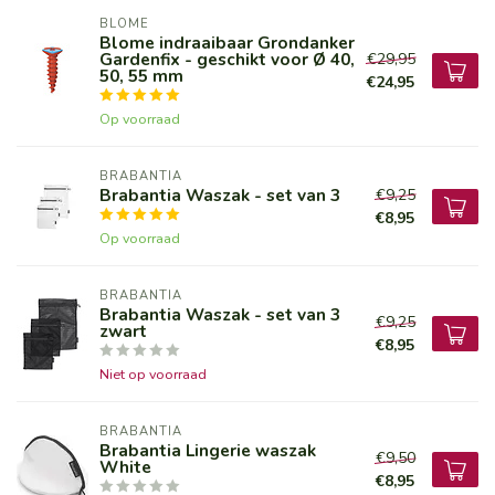
BLOME
Blome indraaibaar Grondanker
Gardenfix - geschikt voor Ø 40,
€29,95
50, 55 mm
€24,95
Op voorraad
BRABANTIA
Brabantia Waszak - set van 3
€9,25
€8,95
Op voorraad
BRABANTIA
Brabantia Waszak - set van 3
€9,25
zwart
€8,95
Niet op voorraad
BRABANTIA
Brabantia Lingerie waszak
€9,50
White
€8,95