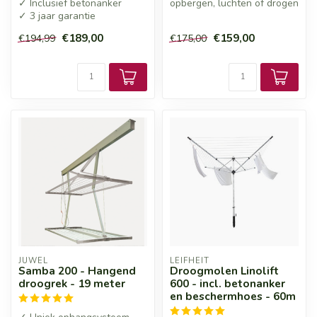
✓ Inclusief betonanker
opbergen, luchten of drogen
✓ 3 jaar garantie
€189,00
€159,00
€194,99
€175,00
JUWEL
LEIFHEIT
Samba 200 - Hangend
Droogmolen Linolift
droogrek - 19 meter
600 - incl. betonanker
en beschermhoes - 60m