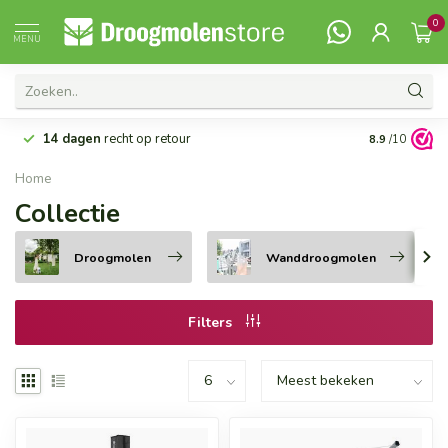
0
MENU
14 dagen
recht op retour
Vanaf 99,-
G
8.9
/10
Home
Collectie
Droogmolen
Wanddroogmolen
Filters