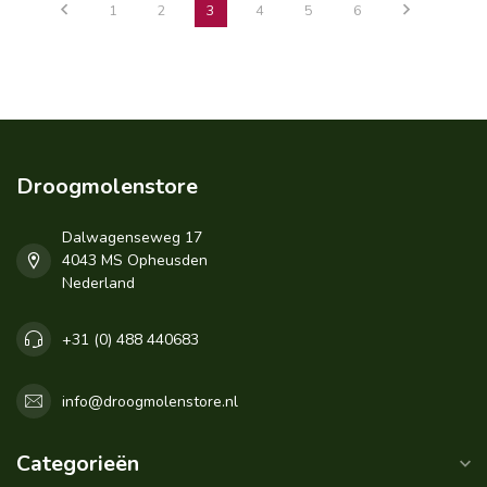
1
2
3
4
5
6
Droogmolenstore
Dalwagenseweg 17
4043 MS Opheusden
Nederland
+31 (0) 488 440683
info@droogmolenstore.nl
Categorieën