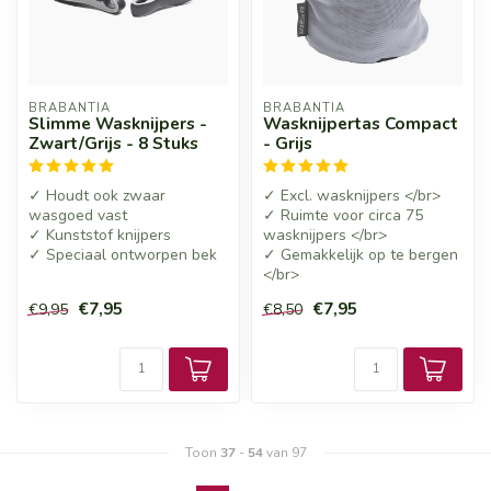
BRABANTIA
BRABANTIA
Slimme Wasknijpers -
Wasknijpertas Compact
Zwart/Grijs - 8 Stuks
- Grijs
✓ Houdt ook zwaar
✓ Excl. wasknijpers </br>
wasgoed vast
✓ Ruimte voor circa 75
✓ Kunststof knijpers
wasknijpers </br>
✓ Speciaal ontworpen bek
✓ Gemakkelijk op te bergen
</br>
€7,95
€7,95
€9,95
€8,50
Toon
37
-
54
van 97