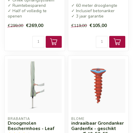
✓ Uniek ophangsysteem
✓ Ruimtebesparend
✓ 60 meter drooglengte
✓ Half of volledig te
✓ Inclusief betonanker
openen
✓ 3 jaar garantie
€269,00
€105,00
€299,00
€119,00
BRABANTIA
BLOME
Droogmolen
indraaibaar Grondanker
Beschermhoes - Leaf
Gardenfix - geschikt