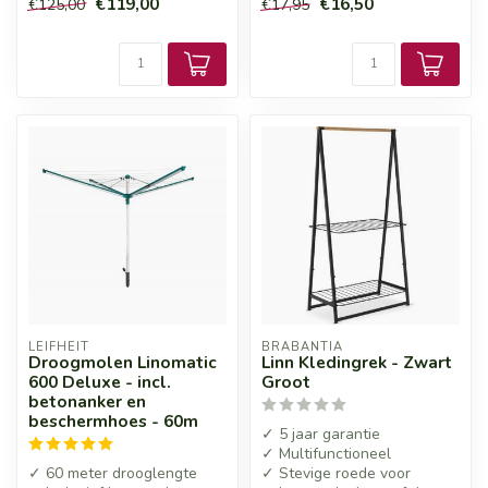
€119,00
€16,50
€125,00
€17,95
LEIFHEIT
BRABANTIA
Droogmolen Linomatic
Linn Kledingrek - Zwart
600 Deluxe - incl.
Groot
betonanker en
beschermhoes - 60m
✓ 5 jaar garantie
✓ Multifunctioneel
✓ 60 meter drooglengte
✓ Stevige roede voor