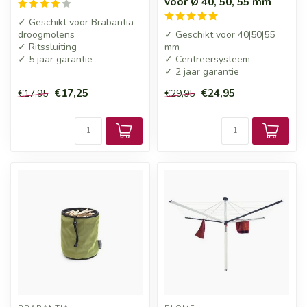
voor Ø 40, 50, 55 mm
✓ Geschikt voor Brabantia
droogmolens
✓ Geschikt voor 40|50|55
✓ Ritssluiting
mm
✓ 5 jaar garantie
✓ Centreersysteem
✓ 2 jaar garantie
€17,25
€24,95
€17,95
€29,95