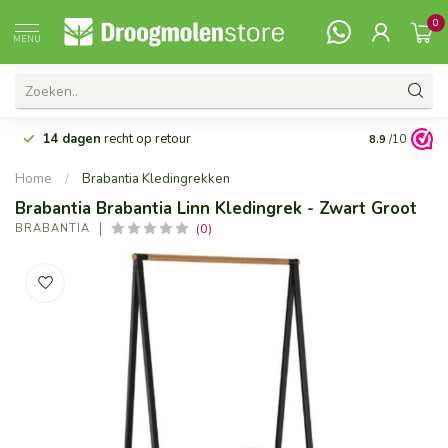
0
MENU
14 dagen
recht op retour
Vanaf 99,-
G
8.9
/10
Home
/
Brabantia Kledingrekken
Brabantia Brabantia Linn Kledingrek - Zwart Groot
(0)
BRABANTIA