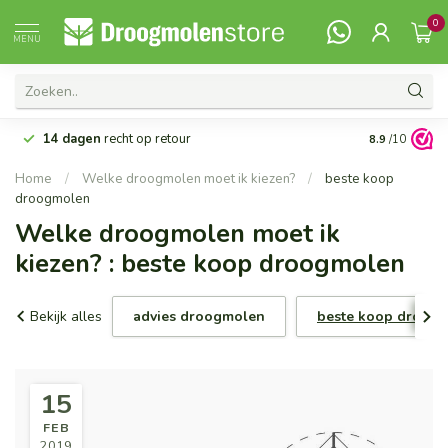
0
MENU
14 dagen
recht op retour
Vanaf 99,-
G
8.9
/10
Home
/
Welke droogmolen moet ik kiezen?
/
beste koop
droogmolen
Welke droogmolen moet ik
kiezen? : beste koop droogmolen
Bekijk alles
advies droogmolen
beste koop droog
15
FEB
2019